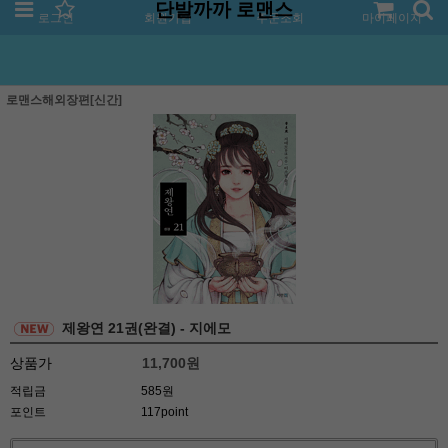
단발까까 로맨스
로그인
회원가입
주문조회
마이페이지
로맨스해외장편[신간]
제왕연 21권(완결) - 지에모
상품가
11,700
원
적립금
585원
포인트
117point