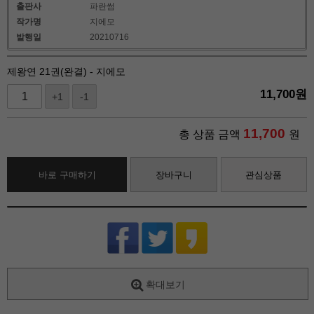
출판사
파란썸
작가명
지에모
발행일
20210716
제왕연 21권(완결) - 지에모
11,700
원
+1
-1
11,700
총 상품 금액
원
바로 구매하기
장바구니
관심상품
확대보기