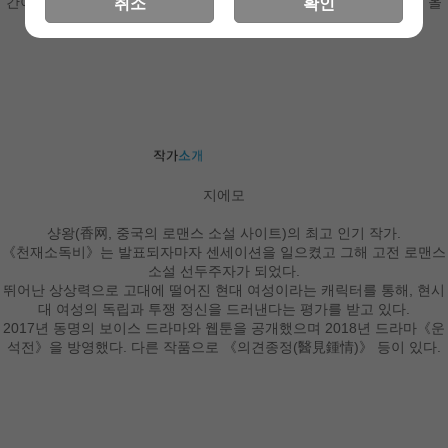
간이 흐른 뒤, 한 여자를 선택한 군구신은 한운석과 용비야에게 절을 올
취소
확인
린 후 길을 떠나는데…….
지에모
샹왕(香网, 중국의 로맨스 소설 사이트)의 최고 인기 작가.
《천재소독비》는 발표되자마자 센세이션을 일으켰고 그해 고전 로맨스
소설 선두주자가 되었다.
뛰어난 상상력으로 고대에 떨어진 현대 여성이라는 캐릭터를 통해, 현시
대 여성의 독립과 투쟁 정신을 드러낸다는 평가를 받고 있다.
2017년 동명의 보이스 드라마와 웹툰을 공개했으며 2018년 드라마《운
석전》을 방영했다. 다른 작품으로 《의견종정(醫見鍾情)》 등이 있다.