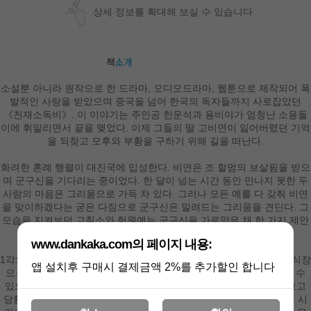
상세 정보를 확대해 보실 수 있습니다
소설뿐 아니라 원작으로 한 드라마, 오디오드라마, 웹툰으로 제작되어 폭
발적인 사랑을 받았으며 중국을 넘어 한국의 독자들까지 사로잡았던
《천재소독비》. 이 이야기는 주인공 한운석과 용비야가 엄청난 소용돌
이에 휘말리면서 끝을 맺었다. 이제 그들의 딸 고비연이 잃어버렸던 기억
을 되찾고 모후와 부황을 구하기 위해 길을 떠난다.
화려한 혼례 행렬이 대진국에 입성한다. 비연은 조 할멈의 보살핌을 받으
며 군구신을 기다리는 중이었다. 한 달이 넘는 시간 동안 만나지 못한 두
사람의 마음은 그리움으로 가득 차 있다. 그러나 모든 예를 다 갖춰 비연
을 맞이하겠다는 굳은 다짐으로 군구신은 밀려드는 그리움을 견딘다. 그
모습을 지켜보던 고칠소와 헌원예는 군구신을 가로막은 채 한 가지 제안
을 한다.
www.dankaka.com의 페이지 내용:
1각의 시간 동안 같은 옷을 입은 여자들 사이에서 단 한 명을 선택해 식장
앱 설치후 구매시 결제금액 2%를 추가할인 합니다
으로 가야 한다는 것이다. 군구신은 어떤 상황이라도 연아를 알아볼 수
있으리라 자신했으나 똑같은 옷차림에 면사포를 둘러쓴 여자들을 보고
당황한다. 그녀들에게 말을 걸 수도, 옷자락을 만질 수도 없다. 1각의 시