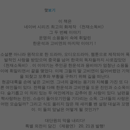
이 책은
네이버 시리즈 최고의 화제작 《천재소독비》
그 두 번째 이야기
운명의 소용돌이 속에 휘말린
한운석과 고비연의 마지막 이야기！
소설뿐 아니라 원작으로 한 드라마, 오디오드라마, 웹툰으로 제작되어 폭
발적인 사랑을 받았으며 중국을 넘어 한국의 독자들까지 사로잡았던
《천재소독비》. 이 이야기는 주인공 한운석과 용비야가 엄청난 소용돌
이에 휘말리면서 끝을 맺었다. 이제 그들의 딸 고비연이 잃어버렸던 기억
을 되찾고 모후와 부황을 구하기 위해 길을 떠난다.
현공대륙을 손에 넣은 고비연. 그녀의 곁에는 용기와 지혜를 가진 또 다
른 여인들이 있다. 전력을 다해 한운석과 고비연을 도운 진민과 소소옥이
다. 슬기롭고 이 의리 있는 두 여인에게는 감추어 둔 사랑이 있다. 남편을
짝사랑하는 진민, 스승이 돌아오기만을 기다리는 소옥. 그녀들의 사랑은
어떤 모습일까? 그리고 식도 올리지 않은 채 새끼를 밴 설랑 대설과 꼬맹
이. 이 둘의 앞날은 어떻게 될 것인가?
대단원의 막을 내리다!
특별 외전이 담긴 《제왕연》 20, 21권 발행!