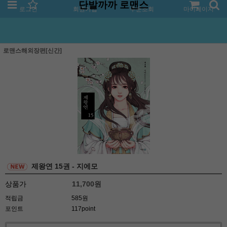
단발까까 로맨스
로그인
회원가입
주문조회
마이페이지
로맨스해외장편[신간]
제왕연 15권 - 지에모
상품가
11,700
원
적립금
585원
포인트
117point