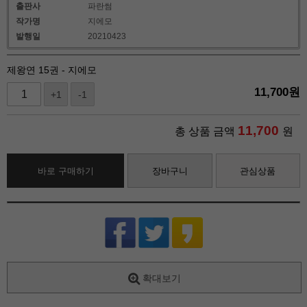
출판사
파란썸
작가명
지에모
발행일
20210423
제왕연 15권 - 지에모
11,700
원
+1
-1
11,700
총 상품 금액
원
바로 구매하기
장바구니
관심상품
확대보기