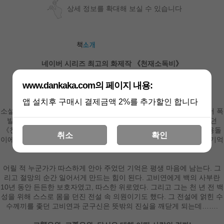
상세 정보를 확대해 보실 수 있습니다
네이버 시리즈 최고의 화제작 《천재소독비》
그 두 번째 이야기
드디어 밝혀지는 백의 사부의 정체,
www.dankaka.com의 페이지 내용:
그리고 자제력을 잃은 군구신
앱 설치후 구매시 결제금액 2%를 추가할인 합니다
소설뿐 아니라 원작으로 한 드라마, 오디오드라마, 웹툰으로 제작되어 폭
발적인 사랑을 받았으며 중국을 넘어 한국의 독자들까지 사로잡았던
《천재소독비》. 이 이야기는 주인공 한운석과 용비야가 엄청난 소용돌
취소
확인
이에 휘말리면서 끝을 맺었다. 이제 그들의 딸 고비연이 잃어버렸던 기억
을 되찾고 모후와 부황을 구하기 위해 길을 떠난다.
어릴 적 누군가가 따스하게 안아 주었던 기억은 평생 마음에 남는다. 그
리고 절망의 순간 일어서게 만드는 힘이 된다. 고비연에게 백의 사부란
10년 동안 든든한 보호자였고, 따스한 위로였다. 그리고 그는 천 년 전 백
성을 위해 스스로 몸을 던진 전설 속 의원이기도 했다. 그 전설에 얽힌 수
수께끼를 좇던 고비연과 군구신은 뜻밖의 진실을 깨닫게 되는데…….