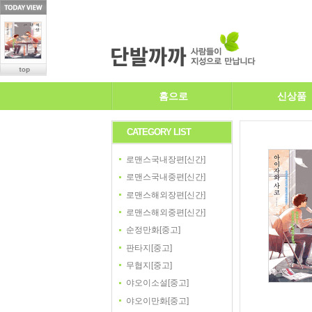
홈으로
신상품
CATEGORY LIST
로맨스국내장편[신간]
로맨스국내중편[신간]
로맨스해외장편[신간]
로맨스해외중편[신간]
순정만화[중고]
판타지[중고]
무협지[중고]
야오이소설[중고]
야오이만화[중고]