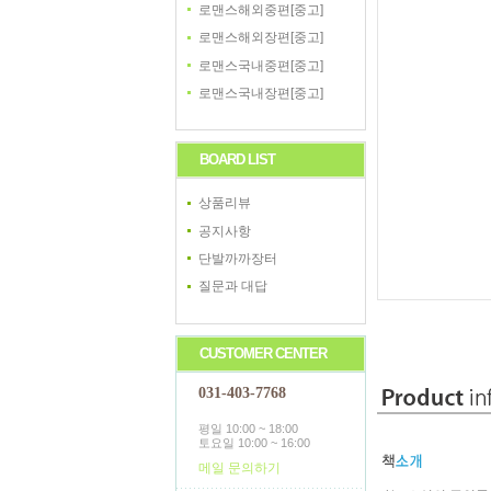
로맨스해외중편[중고]
로맨스해외장편[중고]
로맨스국내중편[중고]
로맨스국내장편[중고]
BOARD LIST
상품리뷰
공지사항
단발까까장터
질문과 대답
CUSTOMER CENTER
031-403-7768
평일 10:00 ~ 18:00
토요일 10:00 ~ 16:00
메일 문의하기