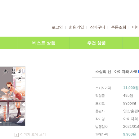
로그인
회원가입
장바구니
주문조회
마
베스트 상품
추천 상품
소설의 신 - 아이자와 사코
11,000원
소비자가격
495원
적립금
99point
포인트
영상출판
출판사
아이자와
작가명
2021/01/
발행일자
9,900
원
판매가격
이미지 크게 보기