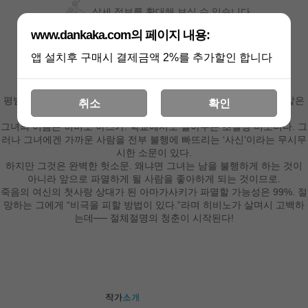
상세 정보를 확대해 보실 수 있습니다
www.dankaka.com의 페이지 내용:
앱 설치후 구매시 결제금액 2%를 추가할인 합니다
“좋아하게 됐어. 너를…….”
평범한 고등학생인 아마가사키 세이야에게 갑자기 찾아온 비일상. 같은
취소
확인
반 미소녀에게 사랑 고백을 받아 버렸다.
그녀의 이름은 히비노 아스카. 학교에서도 알아주는 초절정 미소녀다. 그
러나 그녀에겐 가까운 사람을 전부 불행에 빠뜨리는 ‘사신’이라는 무시무
시한 소문이 있다.
하지만 그것은 완벽한 헛소문. 왜냐면 그녀는 남을 불행하게 하는 것이
아니라 앞으로 파멸하게 될 사람을 좋아하게 되는 것이므로.
죽음의 여신의 첫사랑 상대가 된 아마가사키가 파멸할 가능성은 99%. 절
망하는 그에게 “비극을 피할 방법이 있다.”라며 히비노가 살며시 고백하
는데── 절체절명의 청춘이 시작된다!