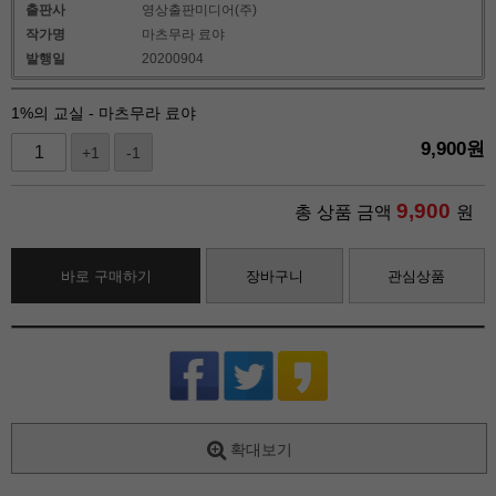
출판사
영상출판미디어(주)
작가명
마츠무라 료야
발행일
20200904
1%의 교실 - 마츠무라 료야
9,900
원
+1
-1
9,900
총 상품 금액
원
바로 구매하기
장바구니
관심상품
확대보기