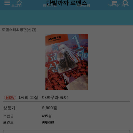
단발까까 로맨스
로그인
회원가입
주문조회
마이페이지
로맨스해외장편[신간]
1%의 교실 - 마츠무라 료야
상품가
9,900
원
적립금
495원
포인트
99point