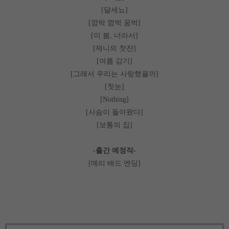
달세뇨
[
]
깜박 껌벅 꿈벅
[
]
이 봄
너라서
[
,
]
제니의 찻잔
[
]
여름 감기
[
]
그래서 우리는 사랑했을까
[
]
첫눈
[
]
[Nothing]
사슴이 돌아왔다
[
]
보통의 집
[
]
출간 예정작
-
-
메리 배드 엔딩
[
]