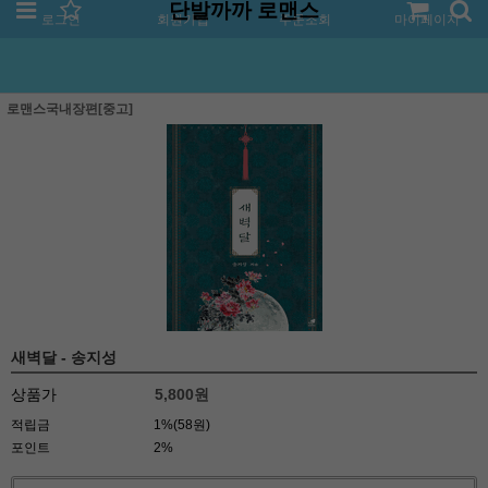
단발까까 로맨스
로그인
회원가입
주문조회
마이페이지
로맨스국내장편[중고]
새벽달 - 송지성
상품가
5,800
원
적립금
1%(58원)
포인트
2%