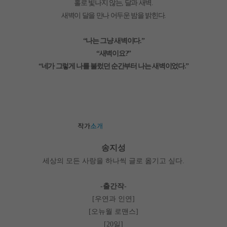
홀로 빛나지 않는
달과 새벽
,
.
새벽이 달을 만나 어두운 밤을 밝힌다
.
나는 그냥 새벽이다
“
.”
새벽이요
“
?”
네가 그렇게 나를 불렀던 순간부터 나는 새벽이었다
“
.”
송지성
세상의 모든 사랑을 하나씩 글로 옮기고 싶다
.
출간작
-
-
우연과 인연
[
]
오뉴월 로맨스
[
]
일
[20
]