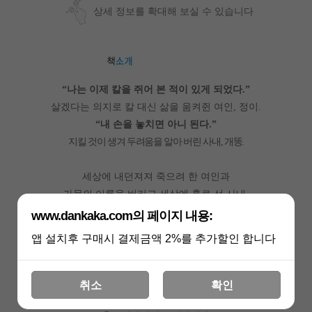
상세 정보를 확대해 보실 수 있습니다
나는 이제 칼을 쥐어 본 적이 있게 되었다
“
.”
살겠다는 의지로 칼 대신 삶을 움켜쥔 여인
정이
,
.
내 손을 놓치면 아니 된다
“
.”
지킬 것이 생겨 두려움을 알아 버린 사내
개똥
,
.
세상에 내던져져 죽으려 한 여인과
가문의 이름을 버리고 세상에 홀로 선 사내
.
www.dankaka.com의 페이지 내용:
달맞이
안 하십니까
달맞이하기 좋은 날입니다
“
,
?
.”
앱 설치후 구매시 결제금액 2%를 추가할인 합니다
했지 않아
“
.”
예
“
?”
네가 달이고
나는 오늘 달을 맞았다
“
.
.”
취소
확인