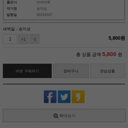
출판사
마야마루
작가명
송지성
발행일
20191027
새벽달 - 송지성
5,800
원
+1
-1
5,800
총 상품 금액
원
바로 구매하기
장바구니
관심상품
확대보기