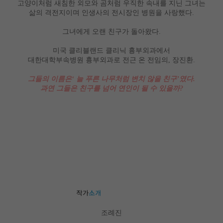
고양이처럼 새침한 외모와 곰처럼 우직한 속내를 지닌 그녀는
삶의 격전지이며 인생사의 전시장인 병원을 사랑했다
.
그녀에게 오랜 친구가 돌아왔다
.
미국 클리블랜드 클리닉 흉부외과에서
대한대학부속병원 흉부외과로 전근 온 전임의
,
장진환
.
그들의 이름은
‘
늘 푸른 나무처럼 변치 않을 친구
’
였다
.
과연 그들은 친구를 넘어 연인이 될 수 있을까
?
조례진