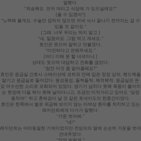
말했다
.
“
죄송해요
.
먼저 데리고 식당에 가 있으실래요
?”
[
올 수 있겠어
?]
“
노력해 볼게요
.
수술만 잡히지 않으면 저녁 식사 끝나기 전까지는 갈 수
있을 것 같아요
.”
[
그래
.
너무 무리는 하지 말고
.]
“
네
,
알겠어요
.
그럼 먹고 계세요
.”
효인은 웃으며 말하고 덧붙였다
.
“
미안하다고 전해주세요
.”
[
어디 이해 못 할 녀석이냐
.]
상대도 웃으며 대답하고 전화를 끊었다
.
“
잠깐 이것 좀 맡아줄래요
?”
효인은 응급실 간호사 스테이션에 코트와 안에 입은 정장 상의
,
핸드백을
맡기고 응급실로 들어갔다
.
웅성웅성
,
들썩들썩
,
북적북적
.
응급실은 온
갖 어수선한 소리로 포화되어 있었다
.
생기가 넘치다 못해 폭풍이 몰아치
는 현장에 다들 뛰다 못해 날아다니고
,
조금만 미적거리고 있어도
‘
당장
움직여
!’
하고 혼찌검이 날 것 같은 토네이도의 한중간이었다
.
효인은 한쪽에서 별로 위급해 보이지 않는 타박상 환자를 처치하고 있는
레지던트에게 다가가 말했다
.
“
가운 벗어봐
.”
“
네
?”
레지던트는 어리둥절한 기색이었지만 전임의의 말에 순순히 가운을 벗어
건네주었다
.
“
잠깐 빌릴게
.”