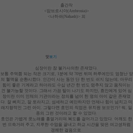
출간작
<
암브로시아
(Ambrosia)>
<
나하쉬
(Nahash)>
외
심장이란 참 불가사의한 존재였다
.
보통 주먹쯤 되는 작은 크기로
, 1
분에 약
70
번 뛰며 하루에만도 엄청난 양
의 혈액을 순환시켰다
.
인간이 사는 동안 단 한 번도 쉬지 않는데
,
아무리
힘이 좋은 기계라고 하더라도 수십 년간 한 번도 멈추지 않고 움직이는
건 불가능할 것이다
.
그래서 가끔 탈이 나기도 하지만
,
효인에게 있어 심
장이란 이미 인체의 기관이라는 정의를 넘어 한 명의 아이 같은 존재였
다
.
잘 삐치고
,
잘 토라지고
,
섬세하고 예민하지만 언제나 힘이 넘치고 미
래지향적인 그런 아이
.
그렇다면 효인의 직업은 유치원 보모인가
?
뭐
,
일
종의 그런 것이라고 할 수 있었다
.
효인은 가볍게 콧노래를 흥얼거리며 복도를 걸어가고 있었다
.
어깨도 한
번 으쓱거려 주고
,
지루한 수업을 끝내고 하교 시간을 맞은 여고생처럼
경쾌한 걸음으로
.