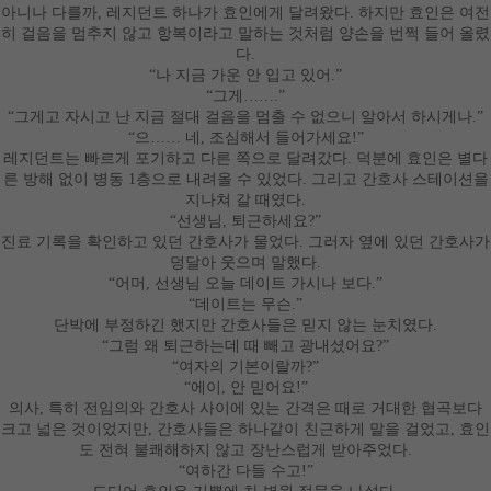
아니나 다를까
,
레지던트 하나가 효인에게 달려왔다
.
하지만 효인은 여전
히 걸음을 멈추지 않고 항복이라고 말하는 것처럼 양손을 번쩍 들어 올렸
다
.
“
나 지금 가운 안 입고 있어
.”
“
그게
……
.”
“
그게고 자시고 난 지금 절대 걸음을 멈출 수 없으니 알아서 하시게나
.”
“
으
……
네
,
조심해서 들어가세요
!”
레지던트는 빠르게 포기하고 다른 쪽으로 달려갔다
.
덕분에 효인은 별다
른 방해 없이 병동
1
층으로 내려올 수 있었다
.
그리고 간호사 스테이션을
지나쳐 갈 때였다
.
“
선생님
,
퇴근하세요
?”
진료 기록을 확인하고 있던 간호사가 물었다
.
그러자 옆에 있던 간호사가
덩달아 웃으며 말했다
.
“
어머
,
선생님 오늘 데이트 가시나 보다
.”
“
데이트는 무슨
.”
단박에 부정하긴 했지만 간호사들은 믿지 않는 눈치였다
.
“
그럼 왜 퇴근하는데 때 빼고 광내셨어요
?”
“
여자의 기본이랄까
?”
“
에이
,
안 믿어요
!”
의사
,
특히 전임의와 간호사 사이에 있는 간격은 때로 거대한 협곡보다
크고 넓은 것이었지만
,
간호사들은 하나같이 친근하게 말을 걸었고
,
효인
도 전혀 불쾌해하지 않고 장난스럽게 받아주었다
.
“
여하간 다들 수고
!”