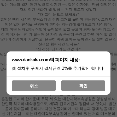
있는 미소와 열기 어린 빛으로 상기된 눈
.
같은 여자이니 만큼 정임은 여
자의 이런 변화가 뭘 말하는 건지 모르지 않았다
.
“
왜 그런 눈으로 보세요
?”
효인은 빤한 시선이 부담스러워 주춤 고개를 물리며 반문했다
.
그러자 정
임은 일의 진상을 규명해야 한다는 의무감에 불타오르기 시작했다
.
대체 어떤 남자일까
?
작업이 들어오면 깔깔 웃으며 퇴짜 놓아버리고
,
점
점 먹어가는 나이가 불쌍해 선 자리 좀 주선해 주려고 하면 아직 할 일이
많다며 정중하게 거절하고
,
은근히 쉬워 보이는 듯하면서도 철벽 같은 심
선생을 함락시킨 남자는
?
“
심 선생
,
남자라도 생겼어
?”
단도직입적인 공격이었지만 효인은 세상천지에 이토록 생경한 말은 처음
www.dankaka.com의 페이지 내용:
들어본다는 듯 피식 웃었다
.
“
제가 진짜 나이를 먹긴 먹었나 봐요
.
조금만 얼굴에 혈색이 돌면 다 어째
앱 설치후 구매시 결제금액 2%를 추가할인 합니다
남자 타령을 하는지
……
.
서른넷 먹은 전문직 여자가 기쁠 일이 남자밖에
없을까 봐요
?”
“
꼭 연애하는 여자 같은 얼굴을 하고 있으니까 그래
.”
“
그나저나 홍 선생님은 어디 가는 길이세요
?”
취소
확인
효인은 말을 돌렸고
,
정임은 어깨를 으쓱거렸다
.
“
나야 뭐
,
이제 퇴근하는 길이지
.”
혼잡한 도시의 한가운데 우뚝 서 있는 대한대학부속병원은 명실상부 대
한민국 최고의 대학병원으로
,
제
3
차 진료기관의 정점에 서 있었다
.
발간
노을이 잦아들 때 올려다보자면 건물이라기보다 하늘과 땅에 발을 대고
선 거인처럼 보이는 대한대학부속병원에는 현대에 있는 거의 대부분의