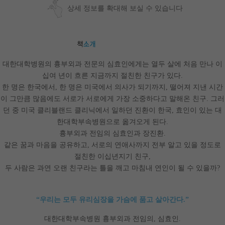
상세 정보를 확대해 보실 수 있습니다
대한대학병원의 흉부외과 전문의 심효인에게는 열두 살에 처음 만나 이
십여 년이 흐른 지금까지 절친한 친구가 있다
.
한 명은 한국에서
한 명은 미국에서 의사가 되기까지
떨어져 지낸 시간
,
,
이 그만큼 많음에도 서로가 서로에게 가장 소중하다고 말해온 친구
그러
.
던 중 미국 클리블랜드 클리닉에서 일하던 진환이 한국
효인이 있는 대
,
한대학부속병원으로 옮겨오게 된다
.
흉부외과 전임의 심효인과 장진환
.
같은 꿈과 마음을 공유하고
서로의 연애사까지 전부 알고 있을 정도로
,
절친한 이십년지기 친구
,
두 사람은 과연 오랜 친구라는 틀을 깨고 마침내 연인이 될 수 있을까
?
“
우리는 모두 유리심장을 가슴에 품고 살아간다
.”
대한대학부속병원 흉부외과 전임의
,
심효인
.