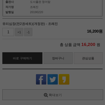
출판사
도서출판 청어람
작가명
조례진
발행일
20190220
유리심장(전2권세트)(개정판) - 조례진
16,200
원
+1
-1
16,200
총 상품 금액
원
바로 구매하기
장바구니
관심상품
확대보기