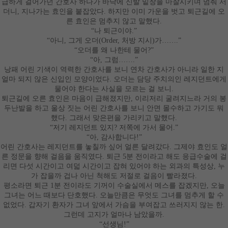
급하게 걸어가던 간호사 하나가 바닥에 신발 밑창을 마찰시키며 멈춰 서
더니
,
지나가는 효인을 붙잡았다
.
하지만 이미 가운을 벗고 퇴근길에 오
른 효인은 멈추지 않고 말했다
.
“
나 퇴근이야
.”
“
아니
,
그게 오더
(Order,
처방 지시
)
가
……
.”
“
오더를 왜 나한테 물어
?”
“
아
,
그럼
……
.”
낭패 어린 기색이 역력한 간호사를 보니 연차 간호사가 아니라 일한 지
얼마 되지 않은 신입인 모양이었다
.
오더는 담당 주치의인 레지던트에게
물어야 한다는 사실을 모르는 걸 보니
.
퇴근길에 오른 효인은 마음이 급해졌지만
,
이리저리 굴려지느라 거의 봉
두난발을 하고 울상 짓는 어린 간호사를 보니 안면 몰수하고 가기도 뭐
했다
.
그래서 맞은편을 가리키고 말했다
.
“
저기 레지던트 있지
?
저쪽에 가서 물어
.”
“
아
,
감사합니다
!”
어린 간호사는 레지던트를 놓칠까 싶어 얼른 달려갔다
.
그제야 효인도 얼
른 정문을 향해 걸음을 움직였다
.
퇴근
5
분 전이라고 해도 응급수술에 걸
리면 다섯 시간이고 여덟 시간이고 잡혀 있어야 하는 외과의 특성상
,
누
가 잡을까 겁나 아닌 척해도 저절로 걸음이 빨라졌다
.
평소라면 퇴근
1
분 전이라도 기꺼이 수술실에서 메스를 잡겠지만
,
오늘
그녀는 어느 때보다 단호했다
.
오늘만큼은 무엇도 그녀를 멈추게 할 수
없었다
.
갑자기 환자가 그녀 앞에서 가슴을 부여잡고 쓰러지지 않는 한
.
그런데 고지가 얼마나 남았을까
.
“
선생님
!”