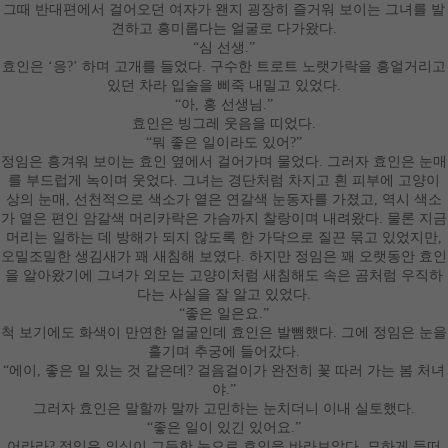
그때 반대편에서 걸어오던 여자가 왠지 굉장히 즐거워 보이는 그녀를 발
견하고 흥미롭다는 얼굴로 다가왔다
.
“
심 선생
.”
효인은
‘
응
?’
하며 고개를 들었다
.
구수한 트로트 노랫가락을 흥얼거리고
있던 차라 입술을 삐죽 내밀고 있었다
.
“
아
,
홍 선생님
.”
효인은 빙그레 웃음을 띠었다
.
“
뭐 좋은 일이라도 있어
?”
정임은 흥겨워 보이는 효인 옆에서 걸어가며 물었다
.
그러자 효인은 눈매
를 부드럽게 녹이며 웃었다
.
그녀는 경단처럼 차지고 흰 피부에 고양이
상의 눈매
,
선천적으로 색소가 옅은 연갈색 눈동자를 가졌고
,
역시 색소
가 옅은 편인 암갈색 머리카락은 가슴까지 찰랑이며 내려왔다
.
물론 지금
머리는 일하는 데 방해가 되지 않도록 한 가닥으로 질끈 묶고 있었지만
,
오밀조밀한 생김새가 꽤 새침해 보였다
.
하지만 정임은 꽤 오랫동안 효인
을 알아왔기에 그녀가 외모는 고양이처럼 새침해도 속은 곰처럼 우직하
다는 사실을 잘 알고 있었다
.
“
좋은 일은요
.”
척 보기에도 화색이 만연한 얼굴인데 효인은 발뺌했다
.
그에 정임은 눈을
흘기며 추궁에 들어갔다
.
“
에이
,
좋은 일 있는 것 같은데
?
걸음걸이가 완전히 꽃 따러 가는 봄 처녀
야
.”
그러자 효인은 말할까 말까 고민하는 눈치더니 이내 실토했다
.
“
좋은 일이 있긴 있어요
.”
어라라
?
정임은 의심이 그득한 눈으로 효인을 바라보았다
.
묘하게 들떠