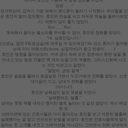
드디어 효인은 기쁨에 차 병원 정문을 나섰다
.
‘
성공
……
!’
생각하는데
,
갑자기 가방 속에서 핸드폰이 울리기 시작했다
.
하이힐을 신
은 효인의 발이 멈칫했다
.
효인은 한숨을 쉬고 어두운 하늘을 올려다보았
다
.
어쩐지 감이 좋지 않았다
.
Rrrr
……
Rrrr
……
.
계속해서 울리는 벨소리를 무시할 수 없어
,
효인은 전화를 받았다
.
“
네
.
심효인입니다
.”
[
선생님
,
잠깐
ER(
응급실
)
에 와주실 수 있으세요
? Hx
있는 환자가 들어왔
는데 이미 어레스트
(Arrest,
심장마비
)
가 왔고 반응이
……
.]
효인은 병원을 돌아보았다
.
저녁 공기 속에 모든 창문에서 환한 빛을 뿜
어내고 있는 병원 건물은 백 개의 눈을 모두 부릅뜬
,
그리스신화에 나오
는 거인 아르고스 같았다
.
“
알았어
.
금방 갈게
.”
효인은 걸음을 돌려서 응급실로 가면서 누군가에게 전화를 걸었다
.
신호
대기음이 가고
,
상대가 전화를 받았다
.
[
어디냐
?]
효인은 낭패감이 짙은 웃음을 지었다
.
“
실패했어요
,
탈출
.”
상대는 쯧쯧 혀를 내차긴 했지만 별로 놀라는 것 같진 않았다
.
역시 예상
한 듯
.
스테이션에 있는 간호사들은 다시 돌아오는 효인을 보고 어련히 탈출에
실패했다는 걸 알고 안쓰러운 눈빛을 보냈다
.
효인은 간호사들에게 말도
말라는 듯 고개를 내젓고 스테이션을 지나갔다
.
그러면서 전화 상대에게