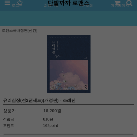
단발까까 로맨스
로그인
회원가입
주문조회
마이페이지
로맨스국내장편[신간]
유리심장(전2권세트)(개정판) - 조례진
상품가
16,200
원
적립금
810원
포인트
162point