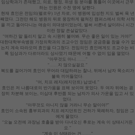
임상학과가 존재했고
,
의료
,
행정
,
위생 등 분야를 통틀어 이곳에서 근무
하는 인원은 수천 명에 달했다
.
현재 효인은 전임의
(
펠로우
) 1
년 차로
,
이 병원에 입성한 지도 벌써 육 년
째였다
.
그전만 해도 병원의 뒤로 웅장하게 펼쳐진 캠퍼스에서 의학 서적
을 끼고 돌아다니는 애송이 의대생이었는데
,
벌써 서른네 살이라니 시간
이란 정말 쏜살같았다
.
“
여하간 말 돌리지 말고 속 시원히 불어봐
.
무슨 좋은 일이 있는 거야
?”
대한대학부속병원 가정의학과의 조교수인 정임은 궁금증을 참을 수가 없
는지 계속 따라오며 효인을 다그쳤다
.
전임의인 효인에게도 조교수는 비
록 임상과가 다르더라도 상사였기 때문에 어쩔 수 없이 입을 열었다
.
“
아무것도 아니
……
.”
“
……
지 않으실걸요
.”
복도를 걸어가며 효인이 무어라 대답하려는 찰나
,
뒤에서 남자 목소리가
불쑥 끼어들었다
.
“
어
,
치프 레지
(
레지던트
)
납셨네
.”
효인은 저 나름대로의 반가움을 표해 보이며 웃었다
.
두 여자 뒤에는 굉
장히 차분해 보이는
,
이십대 후반쯤 되는 남자가 의사 가운을 입고 서 있
었다
.
“
아무것도 아니지 않을 거라니 무슨 말이야
?”
효인이 소속된 흉부외과의 치프 레지던트인 건하가 묵례하자
,
정임은 그
에게 물었다
.
“
오늘 오전에 과장님 호출을 받아 다녀오신 후로는 계속 이 상태시거든
요
.”
“
계속 이 상태라는 건
……
.”