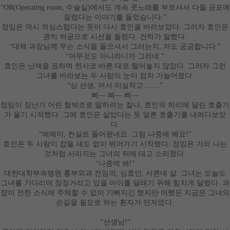
“OR(Operating room,
수술실
)
에서도 계속 콧노래를 부르셔서 다들 공포에
질렸다는 이야기를 들었습니다
.”
정임은 역시 의심스럽다는 듯이 다시 효인을 바라보았다
.
그러자 효인은
괜히 허공으로 시선을 돌렸다
.
건하가 말했다
.
“
대체 과장님께 무슨 소식을 들으셔서 그러는지
,
저도 궁금합니다
.”
“
아무것도 아니라니까 그러네
.”
효인은 난색을 표하며 한사코 바른 대로 털어놓지 않았다
.
그러자 그런
그녀를 바라보는 두 사람의 눈이 점차 가늘어졌다
.
“
심 선생
,
어서 이실직고
……
.”
삐
―
삐
―
삐
―
정임이 장난기 어린 협박조로 말하려는 찰나
,
효인의 허리에 달린 호출기
가 울기 시작했다
.
그에 효인은 살았다는 듯 얼른 호출기를 내려다보았
다
.
“
에헤이
,
컨설트 들어왔네요
.
그럼 나중에 봬요
!”
효인은 두 사람이 잡을 새도 없이 뛰어가기 시작했다
.
정임은 거의 나는
것처럼 사라지는 그녀의 뒤에 대고 소리쳤다
.
“
나중에 봐
!”
대한대학부속병원 흉부외과 전임의
,
심효인
,
서른네 살
.
그녀는 오늘도
그녀를 기다리며 징징거리고 있을 아이를 달래기 위해 힘차게 달렸다
.
과
장이 전한 소식에 주체할 수 없이 기뻐지긴 했지만 어쨌든 지금은 그녀의
손길을 필요로 하는 환자가 먼저였다
.
“
선생님
!”