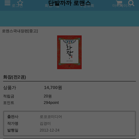
단발까까 로맨스
로그인
회원가입
주문조회
마이페이지
로맨스국내장편[중고]
화잠(전2권)
상품가
14,700
원
적립금
20원
포인트
294point
출판사
로코코미디어
작가명
김경미
발행일
2012-12-24