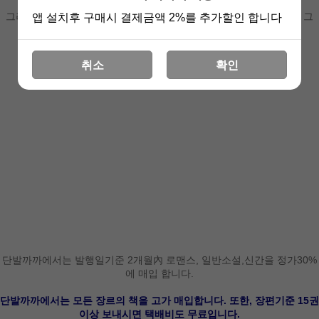
소원한다.
그러나 점점 깊어지는 영령 공주의 병이 누군가의 저주에 의함이고, 그
앱 설치후 구매시 결제금액 2%를 추가할인 합니다
저주의 중심에는 유하와 연결된 누군가가 있음을 알게 된다.
혈연은 오히려 쉬이 끊을 수 있을지 모르나
취소
확인
하늘이 맺은 연은 올무가 되어 평생토록 옭아맨다.
단발까까에서는 발행일기준 2개월內 로맨스, 일반소설,신간을 정가30%
에 매입 합니다.
단발까까에서는 모든 장르의 책을 고가 매입합니다. 또한, 장편기준 15권
이상 보내시면 택배비도 무료입니다.