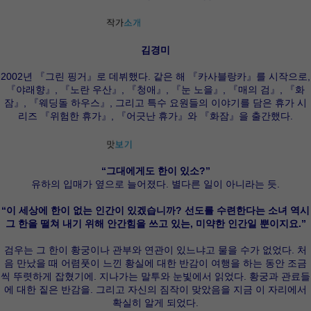
김경미
2002년 『그린 핑거』로 데뷔했다. 같은 해 『카사블랑카』를 시작으로,
『야래향』, 『노란 우산』, 『청애』, 『눈 노을』, 『매의 검』, 『화
잠』, 『웨딩돌 하우스』, 그리고 특수 요원들의 이야기를 담은 휴가 시
리즈 『위험한 휴가』, 『어긋난 휴가』와 『화잠』을 출간했다.
“그대에게도 한이 있소?”
유하의 입매가 옆으로 늘어졌다. 별다른 일이 아니라는 듯.
“이 세상에 한이 없는 인간이 있겠습니까? 선도를 수련한다는 소녀 역시
그 한을 떨쳐 내기 위해 안간힘을 쓰고 있는, 미약한 인간일 뿐이지요.”
검우는 그 한이 황궁이나 관부와 연관이 있느냐고 물을 수가 없었다. 처
음 만났을 때 어렴풋이 느낀 황실에 대한 반감이 여행을 하는 동안 조금
씩 뚜렷하게 잡혔기에. 지나가는 말투와 눈빛에서 읽었다. 황궁과 관료들
에 대한 짙은 반감을. 그리고 자신의 짐작이 맞았음을 지금 이 자리에서
확실히 알게 되었다.