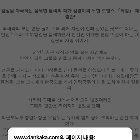
감성을 자극하는 섬세한 필력의 작가 김경미의 무협 로맨스 『화잠』 재
출간!
속세와의 모든 연을 끊기 위해 과거 자신이 한때 살았던 곳으로 떠나는
반선半仙과 그 여행길을 함께하면서 반선인 여자를 붙잡고 싶어 하는 대
장군의 사랑 이야기.
선인仙人은 세상과 연을 끓은 자임에도
인연이 겹쳐 그물을 만들고 몸과 마음이 엮이는구나.
선근을 가지고 태어나 상청문을 넘어 등선을 하였으나 하늘에게 내쫓김
을 당해 다시 지상으로 내려온 반선 유하. 그녀 앞에 나타난 충열대장군
유검우. 그는 그녀에게 황궁으로 가서 영령공주의 병을 고쳐야 한다 말한
다.
차라리 그대를 산에서 데려오지 않았더라면
그대의 평안은 깨어지지 않았을 텐데…….
좌군도독부 충열대장군 유검우는 유하와 함께 궁에 도착하는 순간 후회
했다.
그럼에도 유하와 만나서, 그녀를 가슴에 담을 수 있어 행복했다. 그리고
자신이 그녀를 마음에 담은 것처럼 그녀의 가슴속에도 그가 자리하기를
www.dankaka.com의 페이지 내용: