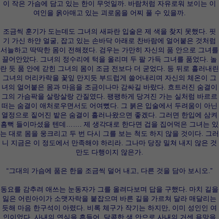
이 작은 가슴에 담고 있는 한이 무엇일까. 바람처럼 자유로워 보이는 이
여인을 옭아매고 있는 괴로움을 어찌 풀 수 있을까.
조금씩 훈기가 도는데도 그녀의 새파란 입술은 제 색을 찾지 못했다. 핏
기 가신 하얀 얼굴, 잡고 있는 손바닥 아래로 찬바람에 얼어붙은 것처럼
서늘하고 딱딱한 몸이 전해졌다. 검우는 가만히 자신의 품 안으로 그녀를
끌어안았다. 그녀의 정수리에 턱을 올리며 두 팔 가득 그녀를 품었다. 놀
란 듯 품 안에 갇힌 그녀의 몸이 조금 전보다 더 굳었다. 등 뒤로 흘러내린
그녀의 머리카락을 꽃잎 만지듯 부드럽게 쓸어내리며 자신의 체온이 그
녀의 얼어붙은 몸과 마음을 조금이나마 감싸길 바랐다. 흐트러진 숨결이
그의 가슴팍을 살랑살랑 간질였다. 팽팽하게 당겨진 가는 실처럼 바르르
떠는 숨결이 애처로우면서도 어여뻤다. 그 붉은 입술에서 두려움이 아닌
열정으로 짙어진 밭은 숨결이 흘러나왔으면 좋겠다. 그러면 한입에 삼켜
흠뻑 들이마셨을 텐데……. 제 생각대로 한다면 겁을 집어먹은 그녀는 있
는 대로 몸을 웅크리고 두 번 다시 그를 보는 척도 하지 않을 것이다. 그러
니 지금은 이 정도에서 만족해야 하리라. 그나마 당장 밀쳐 내지 않은 것
만도 다행이지 않은가.
“그대의 가슴에 품은 한을 조금씩 덜어 내고, 다른 것을 담아 보시오.”
동요를 감추려 애쓰는 눈동자가 그를 올려다보며 답을 구했다. 마치 길을
잃은 어린아이가 소맷자락을 붙잡으며 바른 길을 가르쳐 달라 매달리는
듯해 마음 한구석이 아렸다. 비록 체구가 작기는 하지만, 이미 성인인 여
인이었다. 사내의 연심을 흔들어, 달콤한 샘 안으로 사내의 거센 욕망을