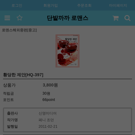
로그인
회원가입
주문조회
마이페이지
단발까까 로맨스
로맨스해외중편[중고]
황당한 제안[HQ-397]
상품가
3,800
원
적립금
30원
포인트
66point
출판사
신영미디어
작가명
페니 조던
발행일
2011-02-21