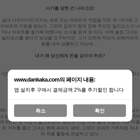
사기를 당한 건 나라고요!
실내 디자이너인 리지는 새로 짓는 아파트의 작업을 마친 뒤, 대가로 그
아파트의 지분을 받는다. 그런데 갑자기 땅의 진짜 주인인 일리오스가 나
타나 아파트를 철거해 버렸다는 소식을 듣게 된 리지. 이에 놀란 그녀는
일리오스를 찾아가 보상을 요구하지만, 그가 오히려 자신이 피해자라며
화를 내자 당황하고 마는데….
내가 왜 당신에게 돈을 갚아야 하죠?
<단발까까에서는 발행일기준2개월內 신간을 정가30%에 현금매입 합니
www.dankaka.com의 페이지 내용:
다.>
앱 설치후 구매시 결제금액 2%를 추가할인 합니다
페니 조던 (Penny Jordan)
페니는 근 25년 동안 글을 써 온 경이로운 기록의 소유자로 165권이 넘는
취소
확인
소설을 발표하였으며, 그녀의 작품은 전 세계 17개 이상의 언어로 번역되
어 6천만 권 이상이 출간되었다. 남편의 사망 이후 첼셔 지방의 작은 마을
로 거처를 옮긴 그녀는 현재 셰퍼드 쉐바, 고양이 포쉬와 가족처럼 지내
며 작품 활동에 전념하고 있다.