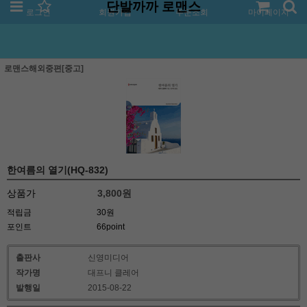
단발까까 로맨스
로그인
회원가입
주문조회
마이페이지
로맨스해외중편[중고]
한여름의 열기(HQ-832)
상품가
3,800
원
적립금
30원
포인트
66point
출판사
신영미디어
작가명
대프니 클레어
발행일
2015-08-22