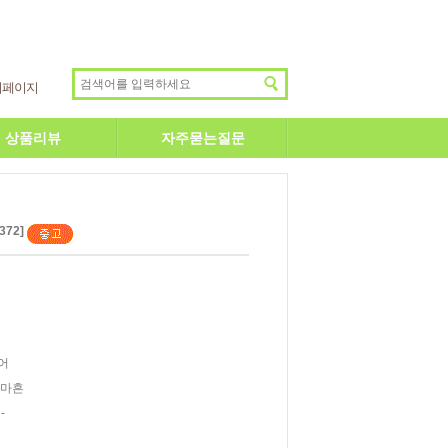
이페이지
상품리뷰
자주묻는질문
372]
어
맥마흔
-