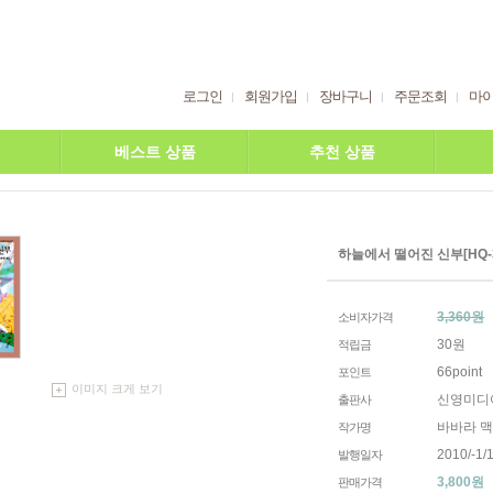
로그인
회원가입
장바구니
주문조회
마
베스트 상품
추천 상품
하늘에서 떨어진 신부[HQ-
3,360원
소비자가격
30원
적립금
66point
포인트
이미지 크게 보기
신영미디
출판사
바바라 
작가명
2010/-1/1
발행일자
3,800
원
판매가격