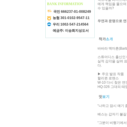
BANK INFORMATION
에게 책임을 물으며
수 있을까?
국민 666237-01-008249
농협 301-0102-9547-11
우연과 운명으로 연
우리 1002-547-214564
예금주: 이승희지성도서
바바라 맥마흔(Barba
스튜어디스 출신인 
실적 감각을 살려 
다.
▶ 주요 발표 작품
할리퀸 로맨스
W-10 다시 찾은 연
HQ-326 그대의 태양
“나하고 잠시 얘기 좀
베스는 갑자기 불길
“그분이 비행기에서 