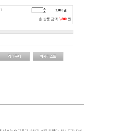
]
3,800
원
총 상품 금액
3,800
원
때 신부는 어디론가 사라져 버린 뒤였다. 라시드가 자신