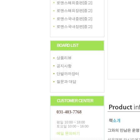
로맨스해외중편[중고]
로맨스해외장편[중고]
로맨스국내중편[중고]
로맨스국내장편[중고]
BOARD LIST
상품리뷰
공지사항
단발까까장터
질문과 대답
CUSTOMER CENTER
031-403-7768
평일 10:00 ~ 18:00
토요일 10:00 ~ 16:00
그와의 만남은 운명
메일 문의하기
석유재벌 라시드에게