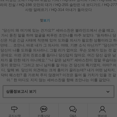
라의 진실 / HQ-198 오만의 대가 / HQ-255 술탄은 내 보디가드 / HQ-277
사랑 알레르기 / HQ-314 아내가 돌아오다
“당신이 왜 여기에 있는 건가요?” 세바스찬은 블라인드에서 손을 떼고,
가시 돋친 말을 하며 얼굴을 찌푸린 조안나를 마주 보았다. “듣자하니 당
신은 지금 긴급 사태에 직면해 있어 도와줄 의사가 필요한 상황이라고 하
던데…. 조안나, 바로 내가 그 의사야. 어때, 기쁜 소식 아닌가?” “당신이?
당신이 나를 도와줄 의사라니, 그럴 리가 없어요. 무슨 오해가 있는 것 같
은데요. 이런 곳의 진료소를 돕다니 당신답지 않아요. 여긴 당신 같은 남
자가 올 만한 데가 아니에요.” “나 같은 남자?” 세바스찬이 정말 우습다는
듯이 웃었다. “그러고 보니 남자를 잘 아는 건 당신의 특기였지, 아마? 어
디, 말해 봐. 당신의 의견에는 크게 흥미가 끌리는데? 내가 어떤 남자지,
닥터 웨스턴? 좀 가르쳐 주지 않겠어? 이것은 들어 둘 가치가 있을 것 같
아.” 한 마디도 지지 않는 세바스찬을 향해 조안나는 이를 갈았다.
상품정보고시 보기
공지사항
카톡상담
Q&A
멤버쉽