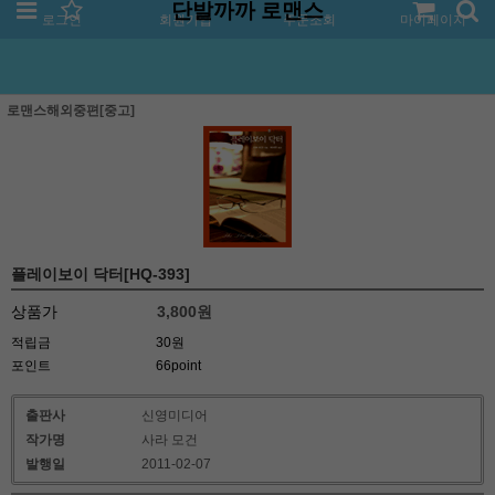
단발까까 로맨스
로그인
회원가입
주문조회
마이페이지
로맨스해외중편[중고]
플레이보이 닥터[HQ-393]
상품가
3,800
원
적립금
30원
포인트
66point
출판사
신영미디어
작가명
사라 모건
발행일
2011-02-07