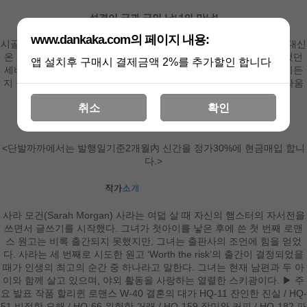
성격이 극과 극인 남녀의 만남!
www.dankaka.com의 페이지 내용:
시골 진료소에서 조용히 살고 있던 조안나는 잠시 자리를 비운 동료 대신
온 의사를 보고 깜짝 놀란다. 그는 바로 대학 시절 바람둥이로 유명했던
앱 설치후 구매시 결제금액 2%를 추가할인 합니다
세바스찬이었던 것! 어쩔 수 없이 그와 함께 일하게 되었지만, 무엇이든
지 신중한 조안나는 매사 가벼운 세바스찬과 사사건건 부딪히고 말싸움
을 하게 되는데….
취소
확인
과연 이 남자와 사이좋게 일할 수 있을까?
<단발까까에서는 발행일기준2개월內 신간을 정가30%에 현금매입 합니
다.>
사라 모건(Sarah Morgan) 사라는 여덟 살 때 자신의 햄스터의 자서전을
쓰면서 글쓰기를 시작했다. 그녀가 첫아이를 낳은 후에 쓴 첫 번째 로맨
스 원고는 비록 출간되지 못했지만, 그녀는 출판사의 조언에 힘을 얻었
다. 사라는 세 번째로 시도한 원고 ‘Worth the risk’의 출간이 결정되었을
때가 인생의 최고의 순간 중 하나라고 말한다. 그녀는 현재 남편과 두 아
이와 함께 살고 있으며, 야외 활동을 사랑하는 열렬한 스키광이다. ▶ 주
요 발표 작품 할리퀸 로맨스 W-40 결혼의 대가 HQ-11 잔인한 진실 / HQ-
51 비정한 오해 / HQ-66 위험한 거래 / HQ-159 장미와 커피 / HQ-182 파