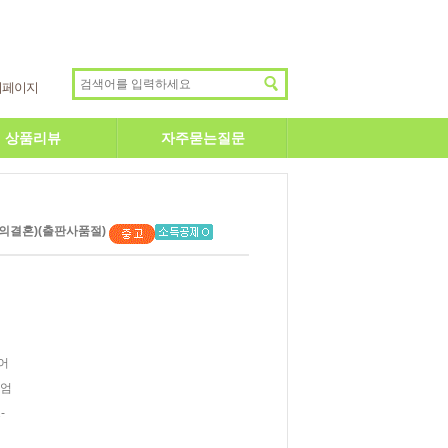
이페이지
상품리뷰
자주묻는질문
의결혼)(출판사품절)
어
이엄
-