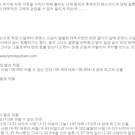
 위기에 처한 가족을 구하기 위해 폴리는 사막 왕국의 후계자인 래스치드와 정략 결혼
 매력적인 그에게 걷잡을 수 없이 끌리게 되는데…….
신으로 학창 시절부터 로맨스 소설의 열렬한 애독자였던 린은 열다섯 살에 로맨스 소설
이에서 잠시 방황하기도 했다. 결국 그녀는 결혼을 선택했고 딸이 일곱 살이 되던 해부터
 그녀는 그들로부터 많은 힘을 얻는다고 한다. 정원 손질과 이탈리아 쿠키를 만드는 
w.lynnegraham.com
주요 발표 작품
사랑 / SE-002 어쩔 수 없는 인연 / SE-003 재회 / SE-004 내 생애 최고의 선물
 발표 작품
요 발표 작품
 / I-106 어쩔 수 없는 인연
 / J-51 야수의 사랑 / J-73 사랑의 그늘 / J-97 재회 / J-119 내 생애 최고의 선물
사랑 / K-92 애증의 세월 / K-93 비밀스런 아내 / K-102 불멸의 사랑 / K-113 사막의 신부
행 / L-25 하나뿐인 그대 / L-31 6개월 간의 결혼 / L-37 계약 임신 / L-62 스페인의 열정