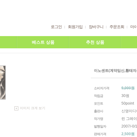
로그인
회원가입
장바구니
주문조회
마
베스트 상품
추천 상품
이노센트(계약임신,황태자
9,000원
소비자가격
30원
적립금
50point
포인트
이미지 크게 보기
신영미디
출판사
린 그레
작가명
2007/-0/1
발행일자
2,500
원
판매가격