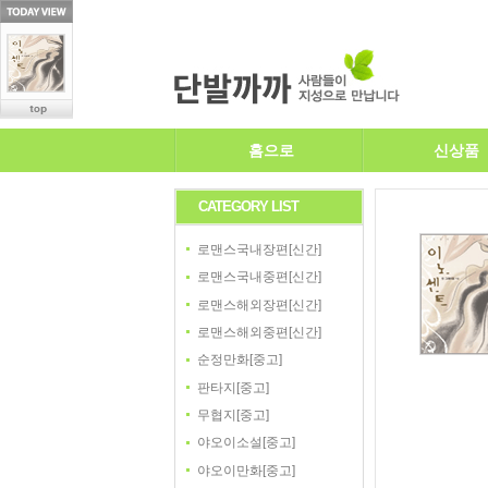
홈으로
신상품
CATEGORY LIST
로맨스국내장편[신간]
로맨스국내중편[신간]
로맨스해외장편[신간]
로맨스해외중편[신간]
순정만화[중고]
판타지[중고]
무협지[중고]
야오이소설[중고]
야오이만화[중고]