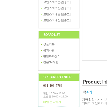
로맨스해외중편[중고]
로맨스해외장편[중고]
로맨스국내중편[중고]
로맨스국내장편[중고]
BOARD LIST
상품리뷰
공지사항
단발까까장터
질문과 대답
CUSTOMER CENTER
031-403-7768
평일 10:00 ~ 18:00
토요일 10:00 ~ 16:00
계약 임신 -
어머니의
메일 문의하기
게다가 그 남자가 