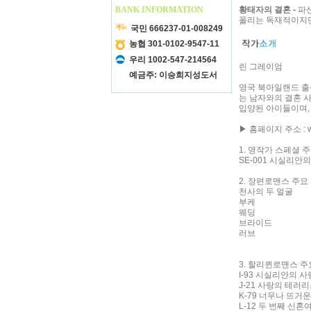
BANK INFORMATION
황태자의 결혼 -
파산
폴리는 독재적이지만
국민 666237-01-008249
농협 301-0102-9547-11
우리 1002-547-214564
린 그레이엄
예금주: 이승희지성도서
영국 북아일랜드 출
는 남자와의 결혼 사
입양된 아이들이며,
▶ 홈페이지 주소 : ww
1. 명작가 스페셜 
SE-001 시실리안의 
2. 장편로맨스 주요
천사의 두 얼굴
부케
웨딩
브라이드
러브
3. 할리퀸로맨스 주
I-93 시실리안의 사랑
J-21 사랑의 테러리스트
K-79 너무나 뜨거운 
L-12 두 번째 신혼여