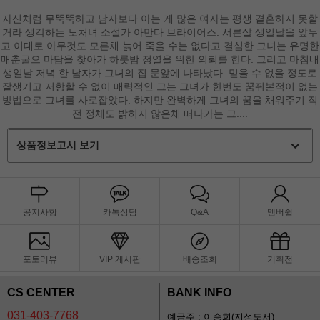
자신처럼 무뚝뚝하고 남자보다 아는 게 많은 여자는 평생 결혼하지 못할
거라 생각하는 노처녀 소설가 아만다 브라이어스. 서른살 생일날을 앞두
고 이대로 아무것도 모른채 늙어 죽을 수는 없다고 결심한 그녀는 유명한
매춘굴으 마담을 찾아가 하룻밤 정열을 위한 의뢰를 한다. 그리고 마침내
생일날 저녁 한 남자가 그녀의 집 문앞에 나타났다. 믿을 수 없을 정도로
잘생기고 저항할 수 없이 매력적인 그는 그녀가 한번도 꿈꿔본적이 없는
방법으로 그녀를 사로잡았다. 하지만 완벽하게 그녀의 꿈을 채워주기 직
전 정체도 밝히지 않은채 떠나가는 그....
상품정보고시 보기
공지사항
카톡상담
Q&A
멤버쉽
포토리뷰
VIP 게시판
배송조회
기획전
CS CENTER
BANK INFO
031-403-7768
예금주 : 이승희(지성도서)