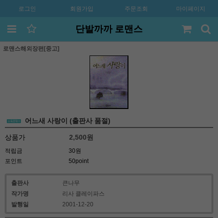
로그인
회원가입
주문조회
마이페이지
단발까까 로맨스
로맨스해외장편[중고]
어느새 사랑이 (출판사 품절)
상품가
2,500
원
적립금
30원
포인트
50point
출판사
큰나무
작가명
리사 클레이파스
발행일
2001-12-20